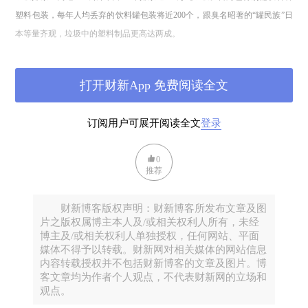
塑料包装，每年人均丢弃的饮料罐包装将近200个，跟臭名昭著的“罐民族”日
本等量齐观，垃圾中的塑料制品更高达两成。
这组数据，与北京目前的境况十分相似。截止到2010年，北京也有将近2000
打开财新App 免费阅读全文
万人口，人均日排放量1.1公斤，垃圾排放量总量约700万吨。
订阅用户可展开阅读全文
登录
在1980年代以前，台湾几乎没有现代化的垃圾处理设施，垃圾无害化处理率
不足3%。1984年，当局开始在各地建立填埋场，但是进入1990年代，这些填
0
埋场大都已经不堪重负。1991年台湾调整了垃圾处理策略，将以卫生填埋为
推荐
主调整成以焚烧处理为主，规划建设21座垃圾焚烧厂，此后又计划以BOT方
式增建15座。但在实施过程中，遭遇了越来越强烈的抵制，垃圾要向何处
财新博客版权声明：财新博客所发布文章及图
去？1996年的《天下》杂志，惊呼宝岛正在变成“垃圾岛”。
片之版权属博主本人及/或相关权利人所有，未经
博主及/或相关权利人单独授权，任何网站、平面
媒体不得予以转载。财新网对相关媒体的网站信息
这也是我们再熟悉不过的一个过程：经济起飞，垃圾围城；填埋没地，焚烧
内容转载授权并不包括财新博客的文章及图片。博
遇阻。2000年，大陆曾经启动北、上、广、深等八城市的垃圾分类减量试
客文章均为作者个人观点，不代表财新网的立场和
观点。
点，10后的今天，它们全部以失败告终。而同样用了10年，一个佛教慈善组