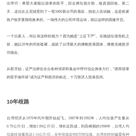
出呼吁：希望大家能以⿎掌的双⼿，回去將垃圾分類，做資源回收。第二
天，这位比丘尼就受到了一笔5000新台币的善款，捐款人告诉她，这是挨家
挨户收罗废报纸换来的。一场伟大的公民环境运动，就以这样的因缘开启。
一个出家人，何以有这样的能力？因为她是“上证下严”。在挑战垃圾危机之
前，她以20年的
筚路
褴褛，成就了台湾最大的佛教慈善团体，佛教克难慈济
功德会。
从那开始，证严法师在全台各种演讲和集会中呼吁信众身体力行，“请用鼓掌
的双手做环保”成为证严和慈济的标志，十万慈济人投身其间。
10年歧路
台湾经济从1970年代中期开始起飞。1987年到1992年，人均垃圾产生量从
0.79公斤/日，增加1.09公斤/日，增长近四成，到高峰期的1998年，台湾人均
垃圾排放量高达1.14公斤/日，全年排放近900万吨垃圾。台湾也特别偏爱各种