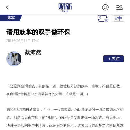
博客
T中
请用鼓掌的双手做环保
2014年05月14日 17:40
蔡沛然
＋关注
＋关注
（這是到台灣以後，寫的第一篇。說垃圾分類的故事。宗教，不僅是佛教，
在台灣社會轉型中扮演著神奇的力量，這就是一例。）
1990年8月23日的清晨，台中，一位清瘦矮小的比丘尼走过一条垃圾遍地的街
道。那是头天夜市留下的“礼物”。她此行是受邀来做一场演讲。当天晚上，
演讲在热烈的掌声中结束，或是佛陀的启示，这位比丘尼离场之时向信众发